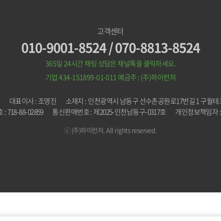
고객센터
010-9001-8524 / 070-8813-8524
365일 24시간 채팅 상담은 채널톡을 클릭하세요.
기업 434-151899-01-011
예금주 : (주)하이런처
처
대표이사 : 조영진
소재지 : 인천광역시 남동구 선수촌공원로17번길 1 구월테크
 718-88-02859
통신판매번호 : 제2025-인천남동구-0317호
개인정보책임자 :
ⓒ (주)하이런처. All rights reserved.