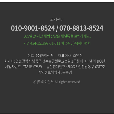
고객센터
010-9001-8524 / 070-8813-8524
365일 24시간 채팅 상담은 채널톡을 클릭하세요.
기업 434-151899-01-011
예금주 : (주)하이런처
상호 : (주)하이런처
대표이사 : 조영진
소재지 : 인천광역시 남동구 선수촌공원로17번길 1 구월테크노밸리 1008호
사업자번호 : 718-88-02859
통신판매번호 : 제2025-인천남동구-0317호
개인정보책임자 : 문준영
ⓒ (주)하이런처. All rights reserved.