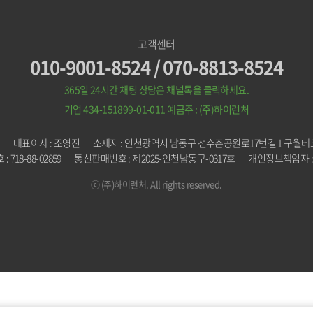
고객센터
010-9001-8524 / 070-8813-8524
365일 24시간 채팅 상담은 채널톡을 클릭하세요.
기업 434-151899-01-011
예금주 : (주)하이런처
처
대표이사 : 조영진
소재지 : 인천광역시 남동구 선수촌공원로17번길 1 구월테크
 718-88-02859
통신판매번호 : 제2025-인천남동구-0317호
개인정보책임자 :
ⓒ (주)하이런처. All rights reserved.