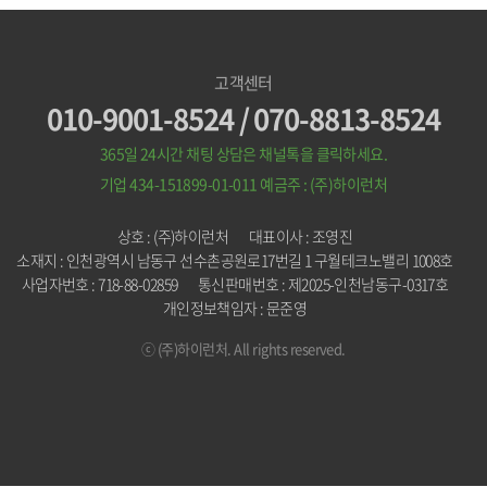
고객센터
010-9001-8524 / 070-8813-8524
365일 24시간 채팅 상담은 채널톡을 클릭하세요.
기업 434-151899-01-011
예금주 : (주)하이런처
상호 : (주)하이런처
대표이사 : 조영진
소재지 : 인천광역시 남동구 선수촌공원로17번길 1 구월테크노밸리 1008호
사업자번호 : 718-88-02859
통신판매번호 : 제2025-인천남동구-0317호
개인정보책임자 : 문준영
ⓒ (주)하이런처. All rights reserved.